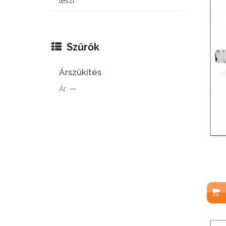
teszt
Szűrők
Árszűkítés
Ár:
—