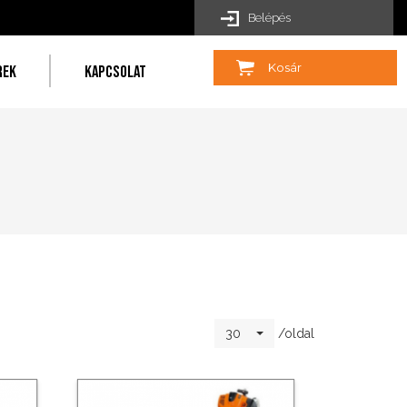
Belépés
Kosár
REK
KAPCSOLAT
/oldal
30