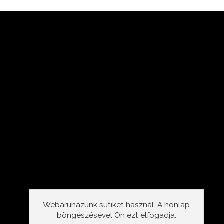
Webáruházunk sütiket használ. A honlap
böngészésével Ön ezt elfogadja.