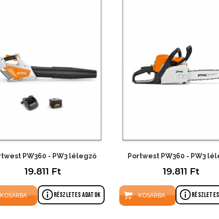
rtwest PW360 - PW3 lélegző
Portwest PW360 - PW3 lé
19.811 Ft
19.811 Ft
Részletes adatok
Részletes