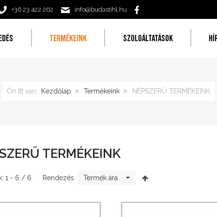
+36 23 422 262
info@budastihl.hu
EDÉS
TERMÉKEINK
SZOLGÁLTATÁSOK
HÍ
Ön itt van:
Kezdőlap
Termékeink
NÉPSZERŰ TERMÉKEINK
SZERŰ TERMÉKEINK
: 1 - 6 / 6
Rendezés
Termék ára