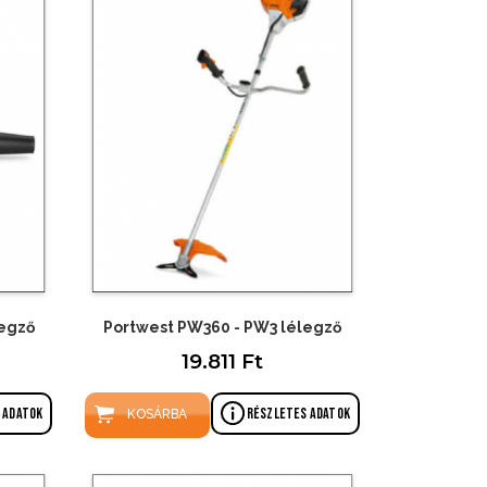
legző
Portwest PW360 - PW3 lélegző
19.811 Ft
 adatok
Részletes adatok