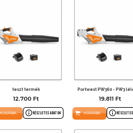
teszt termék
Portwest PW360 - PW3 lé
12.700 Ft
19.811 Ft
Részletes adatok
Részletes