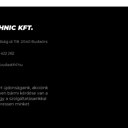
HNIC KFT.
ság út 118. 2040 Budaörs
 422 262
budastihl.hu
 újdonságaink, akcióink
ben bármi kérdése van a
gy a szolgáltatásainkkal
eressen minket