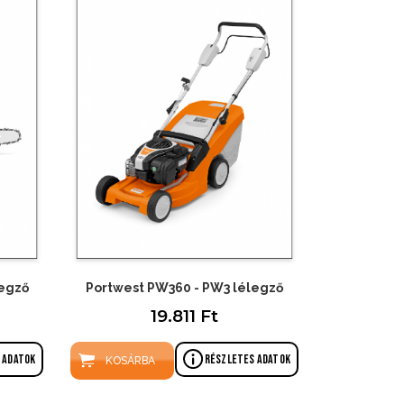
legző
Portwest PW360 - PW3 lélegző
19.811 Ft
 adatok
Részletes adatok