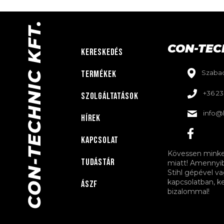
CON-TEC
KERESKEDÉS
TERMÉKEK
Szabad
+36 23
SZOLGÁLTATÁSOK
info@
HÍREK
KAPCSOLAT
Kövessen minket
tudástár
miatt! Amennyi
Stihl gépével va
kapcsolatban, k
Ászf
bizalommal!