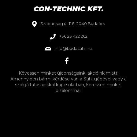
CON-TECHNIC KFT.
Szabadság út 118. 2040 Budaörs
+36 23 422 262
info@budastihl.hu
Kövessen minket újdonságaink, akcióink miatt!
Amennyiben bármi kérdése van a Stihl gépével vagy a
szolgáltatásainkkal kapcsolatban, keressen minket
bizalommal!