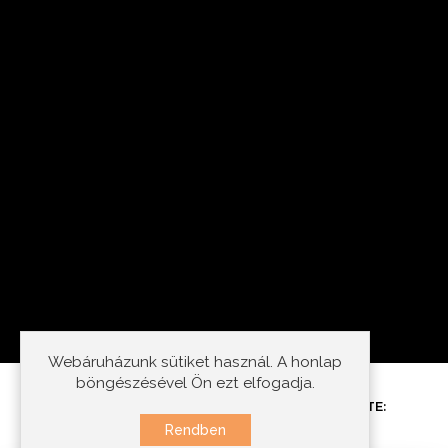
Webáruházunk sütiket használ. A honlap
böngészésével Ön ezt elfogadja.
©2021. MINDEN JOG FENNTARTVA - KÉSZÍTETTE:
IDEASTYLE
Rendben