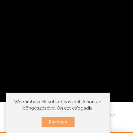
Webáruházunk sütiket használ. A honlap
böngészésével Ön ezt elfogadja.
©2021. MINDEN JOG FENNTARTVA - KÉSZÍTETTE:
IDEASTYLE
Rendben