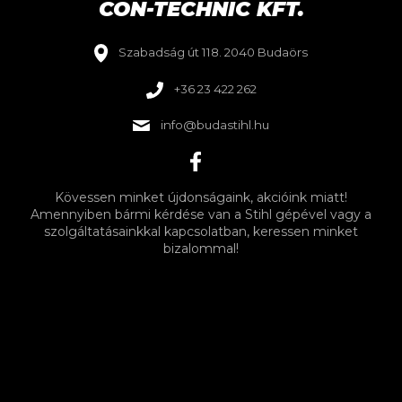
CON-TECHNIC KFT.
Szabadság út 118. 2040 Budaörs
+36 23 422 262
info@budastihl.hu
Kövessen minket újdonságaink, akcióink miatt!
Amennyiben bármi kérdése van a Stihl gépével vagy a
szolgáltatásainkkal kapcsolatban, keressen minket
bizalommal!